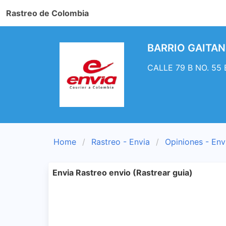
Rastreo de Colombia
BARRIO GAITAN. 
CALLE 79 B NO. 55 B
Home
Rastreo - Envia
Opiniones - Env
Envia Rastreo envio (Rastrear guia)