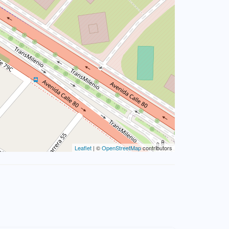
Leaflet
| ©
OpenStreetMap
contributors