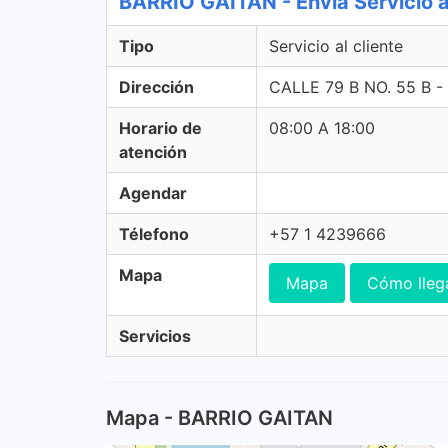
BARRIO GAITAN - Envia Servicio al
Tipo
Servicio al cliente
Dirección
CALLE 79 B NO. 55 B 
Horario de
08:00 A 18:00
atención
Agendar
Télefono
+57 1 4239666
Mapa
Mapa
Cómo lleg
Servicios
Mapa - BARRIO GAITAN