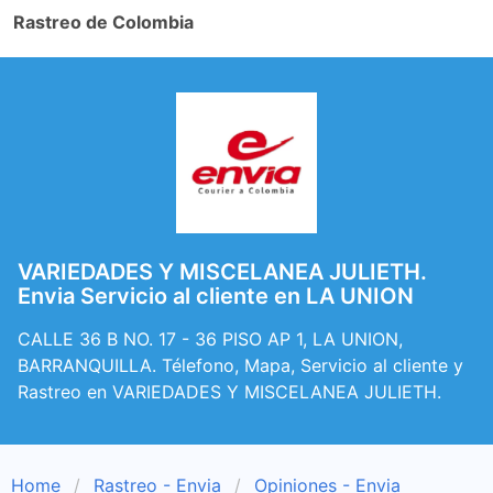
Rastreo de Colombia
VARIEDADES Y MISCELANEA JULIETH.
Envia Servicio al cliente en LA UNION
CALLE 36 B NO. 17 - 36 PISO AP 1, LA UNION,
BARRANQUILLA. Télefono, Mapa, Servicio al cliente y
Rastreo en VARIEDADES Y MISCELANEA JULIETH.
Home
Rastreo - Envia
Opiniones - Envia