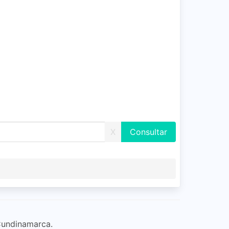
X
 Cundinamarca.