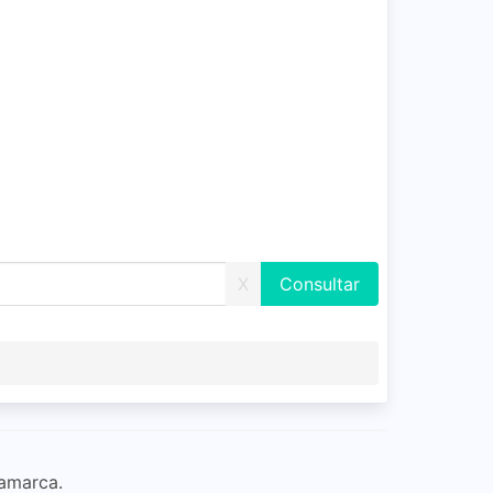
X
namarca.