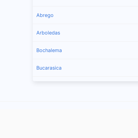
Abrego
Arboledas
Bochalema
Bucarasica
Cácota
Cachirá
Chinácota