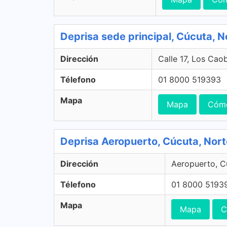
Deprisa sede principal, Cúcuta, 
Dirección
Calle 17, Los Cao
Télefono
01 8000 519393
Mapa
Mapa
Cómo
Deprisa Aeropuerto, Cúcuta, Nor
Dirección
Aeropuerto, C
Télefono
01 8000 5193
Mapa
Mapa
C