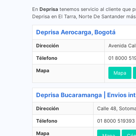
En
Deprisa
tenemos servicio al cliente que p
Deprisa en El Tarra, Norte De Santander más 
Deprisa Aerocarga, Bogotá
Dirección
Avenida Cal
Télefono
01 8000 51
Mapa
Mapa
Deprisa Bucaramanga | Envios in
Dirección
Calle 48, Sotom
Télefono
01 8000 519393
Mapa
Mapa
Cóm