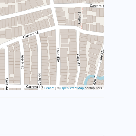
Leaflet
| ©
OpenStreetMap
contributors