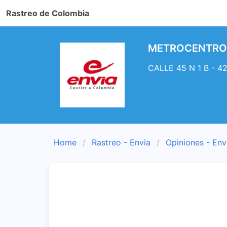
Rastreo de Colombia
METROCENTRO. E
CALLE 45 N 1 B - 4
Home
Rastreo - Envia
Opiniones - Env