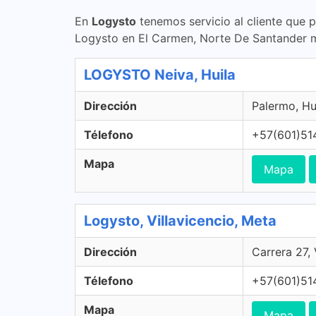
En
Logysto
tenemos servicio al cliente que 
Logysto en El Carmen, Norte De Santander 
LOGYSTO Neiva, Huila
Dirección
Palermo, Hu
Télefono
+57(601)51
Mapa
Mapa
Logysto, Villavicencio, Meta
Dirección
Carrera 27,
Télefono
+57(601)51
Mapa
Mapa