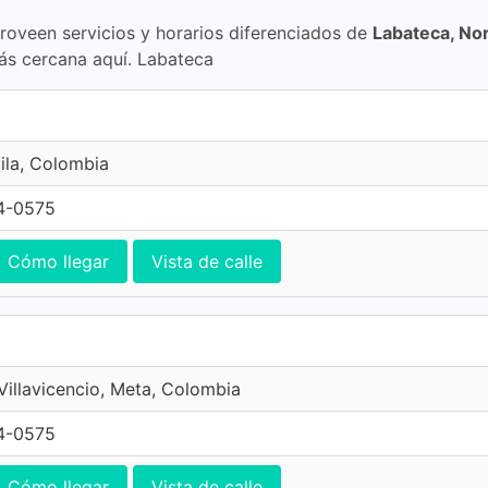
proveen servicios y horarios diferenciados de
Labateca, No
ás cercana aquí. Labateca
ila, Colombia
4-0575
Cómo llegar
Vista de calle
 Villavicencio, Meta, Colombia
4-0575
Cómo llegar
Vista de calle