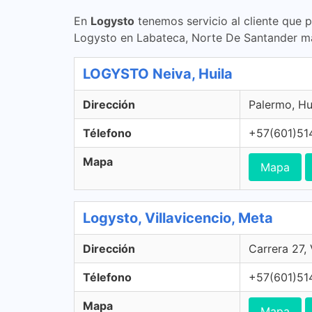
En
Logysto
tenemos servicio al cliente que 
Logysto en Labateca, Norte De Santander m
LOGYSTO Neiva, Huila
Dirección
Palermo, Hu
Télefono
+57(601)51
Mapa
Mapa
Logysto, Villavicencio, Meta
Dirección
Carrera 27,
Télefono
+57(601)51
Mapa
Mapa