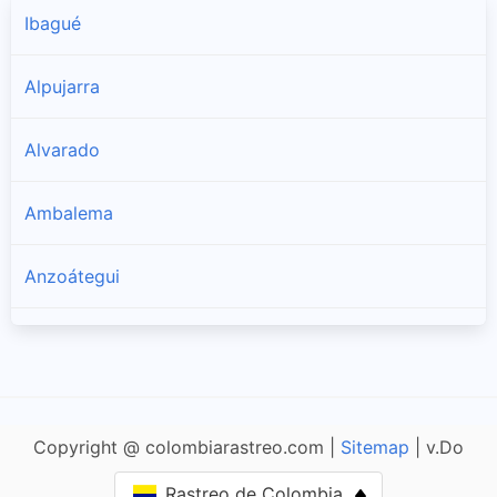
Ibagué
Alpujarra
Alvarado
Ambalema
Anzoátegui
Armero
Ataco
Copyright @ colombiarastreo.com |
Sitemap
| v.Do
Cajamarca
Rastreo de Colombia