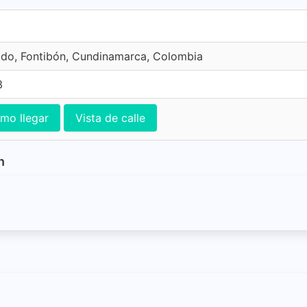
ado, Fontibón, Cundinamarca, Colombia
3
mo llegar
Vista de calle
n