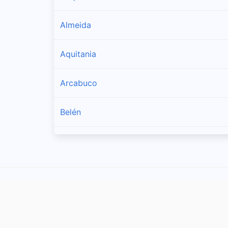
Almeida
Aquitania
Arcabuco
Belén
Berbeo
Betéitiva
Boavita