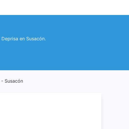
os Deprisa en Susacón.
e - Susacón