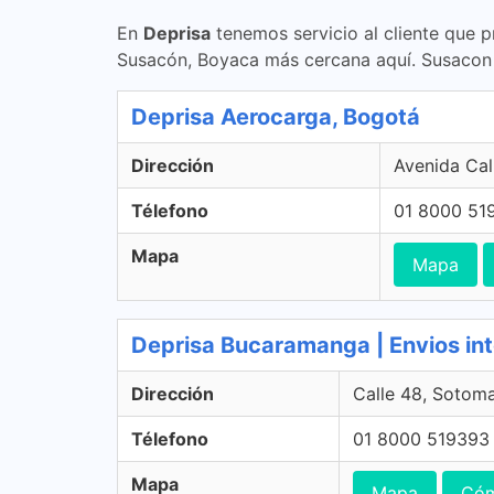
En
Deprisa
tenemos servicio al cliente que p
Susacón, Boyaca más cercana aquí. Susacon
Deprisa Aerocarga, Bogotá
Dirección
Avenida Cal
Télefono
01 8000 51
Mapa
Mapa
Deprisa Bucaramanga | Envios in
Dirección
Calle 48, Sotom
Télefono
01 8000 519393
Mapa
Mapa
Cóm