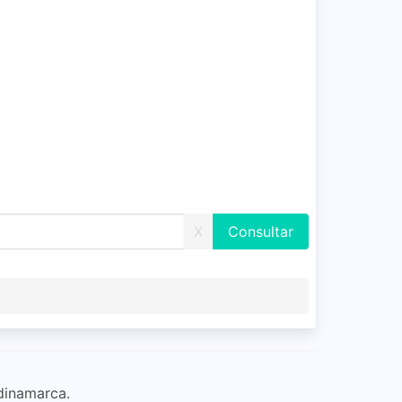
X
dinamarca.