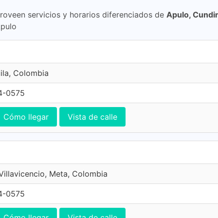
proveen servicios y horarios diferenciados de
Apulo, Cund
Apulo
ila, Colombia
4-0575
Cómo llegar
Vista de calle
 Villavicencio, Meta, Colombia
4-0575
Cómo llegar
Vista de calle