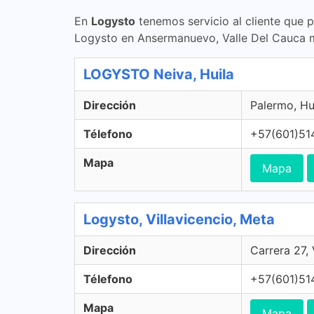
En
Logysto
tenemos servicio al cliente que 
Logysto en Ansermanuevo, Valle Del Cauca 
LOGYSTO Neiva, Huila
Dirección
Palermo, Hu
Télefono
+57(601)51
Mapa
Mapa
Logysto, Villavicencio, Meta
Dirección
Carrera 27,
Télefono
+57(601)51
Mapa
Mapa