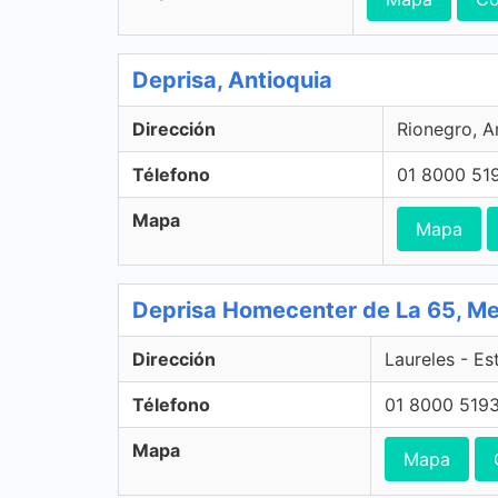
Deprisa, Antioquia
Dirección
Rionegro, A
Télefono
01 8000 51
Mapa
Mapa
Deprisa Homecenter de La 65, Med
Dirección
Laureles - Es
Télefono
01 8000 519
Mapa
Mapa