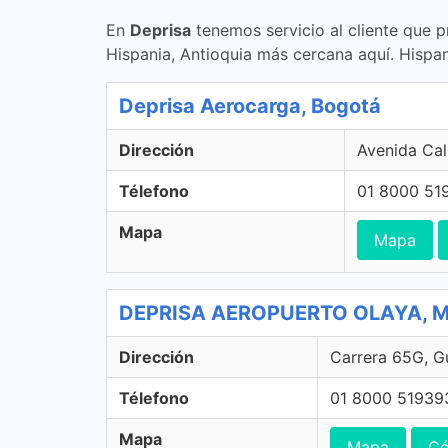
En
Deprisa
tenemos servicio al cliente que p
Hispania, Antioquia más cercana aquí. Hispa
Deprisa Aerocarga, Bogotá
Dirección
Avenida Cal
Télefono
01 8000 51
Mapa
Mapa
DEPRISA AEROPUERTO OLAYA, Med
Dirección
Carrera 65G, Gu
Télefono
01 8000 51939
Mapa
Mapa
Có