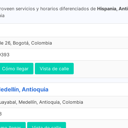
roveen servicios y horarios diferenciados de
Hispania, Ant
nia
le 26, Bogotá, Colombia
9393
Cómo llegar
Vista de calle
ellín, Antioquia
ayabal, Medellín, Antioquia, Colombia
3
mo llegar
Vista de calle