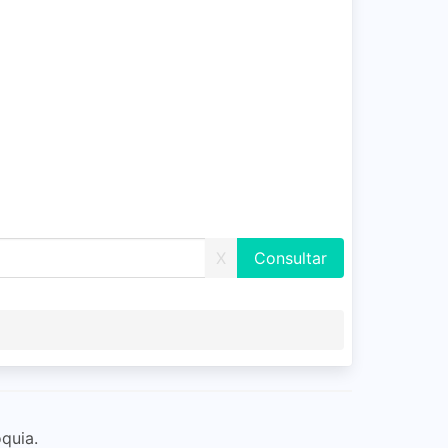
X
quia.