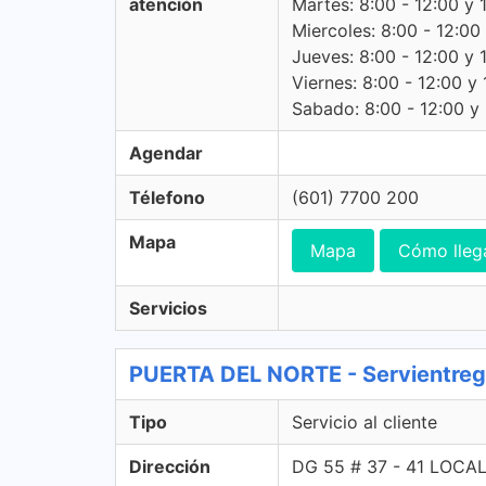
atención
Martes: 8:00 - 12:00 y 
Miercoles: 8:00 - 12:00
Jueves: 8:00 - 12:00 y 
Viernes: 8:00 - 12:00 y 
Sabado: 8:00 - 12:00 y -
Agendar
Télefono
(601) 7700 200
Mapa
Mapa
Cómo lleg
Servicios
PUERTA DEL NORTE - Servientrega 
Tipo
Servicio al cliente
Dirección
DG 55 # 37 - 41 LOCAL