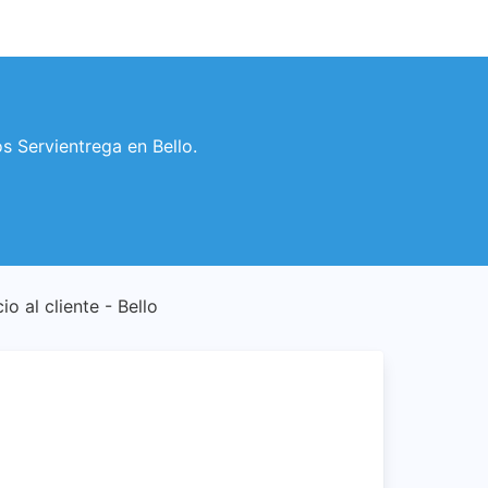
os Servientrega en Bello.
io al cliente - Bello