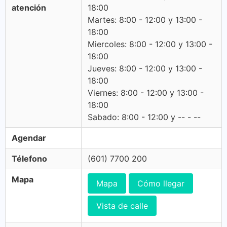
atención
18:00
Martes: 8:00 - 12:00 y 13:00 -
18:00
Miercoles: 8:00 - 12:00 y 13:00 -
18:00
Jueves: 8:00 - 12:00 y 13:00 -
18:00
Viernes: 8:00 - 12:00 y 13:00 -
18:00
Sabado: 8:00 - 12:00 y -- - --
Agendar
Télefono
(601) 7700 200
Mapa
Mapa
Cómo llegar
Vista de calle