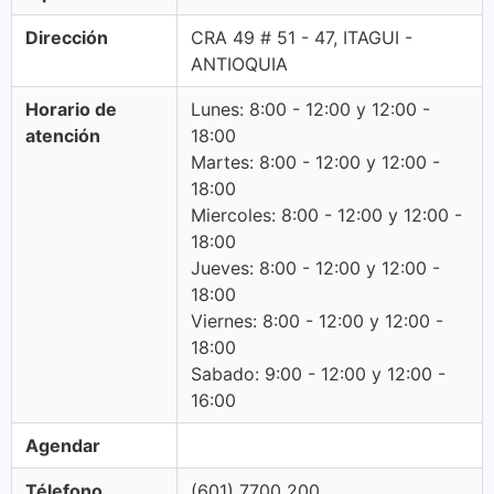
Dirección
CRA 49 # 51 - 47, ITAGUI -
ANTIOQUIA
Horario de
Lunes: 8:00 - 12:00 y 12:00 -
atención
18:00
Martes: 8:00 - 12:00 y 12:00 -
18:00
Miercoles: 8:00 - 12:00 y 12:00 -
18:00
Jueves: 8:00 - 12:00 y 12:00 -
18:00
Viernes: 8:00 - 12:00 y 12:00 -
18:00
Sabado: 9:00 - 12:00 y 12:00 -
16:00
Agendar
Télefono
(601) 7700 200