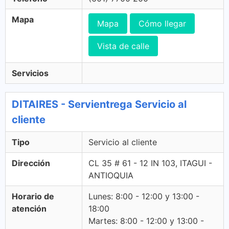
Mapa
Mapa
Cómo llegar
Vista de calle
Servicios
DITAIRES - Servientrega Servicio al
cliente
Tipo
Servicio al cliente
Dirección
CL 35 # 61 - 12 IN 103, ITAGUI -
ANTIOQUIA
Horario de
Lunes: 8:00 - 12:00 y 13:00 -
atención
18:00
Martes: 8:00 - 12:00 y 13:00 -