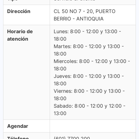
Dirección
CL 50 NO 7 - 20, PUERTO
BERRIO - ANTIOQUIA
Horario de
Lunes: 8:00 - 12:00 y 13:00 -
atención
18:00
Martes: 8:00 - 12:00 y 13:00 -
18:00
Miercoles: 8:00 - 12:00 y 13:00 -
18:00
Jueves: 8:00 - 12:00 y 13:00 -
18:00
Viernes: 8:00 - 12:00 y 13:00 -
18:00
Sabado: 8:00 - 12:00 y 12:00 -
13:00
Agendar
Télefono
(601) 7700 200