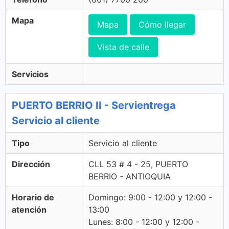
Mapa
Mapa
Cómo llegar
Vista de calle
Servicios
PUERTO BERRIO II - Servientrega
Servicio al cliente
Tipo
Servicio al cliente
Dirección
CLL 53 # 4 - 25, PUERTO
BERRIO - ANTIOQUIA
Horario de
Domingo: 9:00 - 12:00 y 12:00 -
atención
13:00
Lunes: 8:00 - 12:00 y 12:00 -