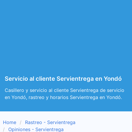
Servicio al cliente Servientrega en Yondó
Casillero y servicio al cliente Servientrega de servicio
en Yondó, rastreo y horarios Servientrega en Yondó.
Home
Rastreo - Servientrega
Opiniones - Servientrega