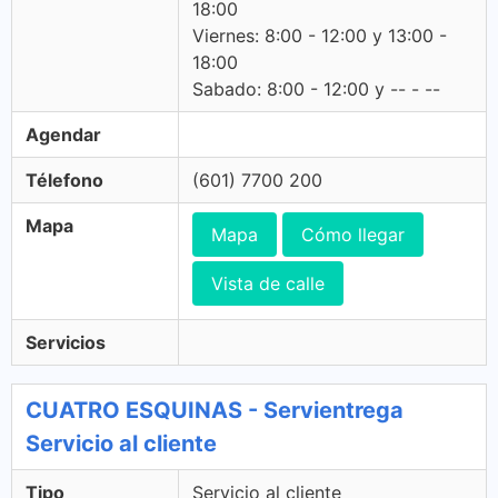
18:00
Viernes: 8:00 - 12:00 y 13:00 -
18:00
Sabado: 8:00 - 12:00 y -- - --
Agendar
Télefono
(601) 7700 200
Mapa
Mapa
Cómo llegar
Vista de calle
Servicios
CUATRO ESQUINAS - Servientrega
Servicio al cliente
Tipo
Servicio al cliente