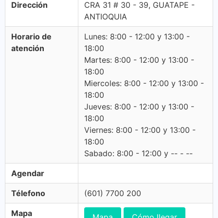
Dirección
CRA 31 # 30 - 39, GUATAPE -
ANTIOQUIA
Horario de
Lunes: 8:00 - 12:00 y 13:00 -
atención
18:00
Martes: 8:00 - 12:00 y 13:00 -
18:00
Miercoles: 8:00 - 12:00 y 13:00 -
18:00
Jueves: 8:00 - 12:00 y 13:00 -
18:00
Viernes: 8:00 - 12:00 y 13:00 -
18:00
Sabado: 8:00 - 12:00 y -- - --
Agendar
Télefono
(601) 7700 200
Mapa
Mapa
Cómo llegar