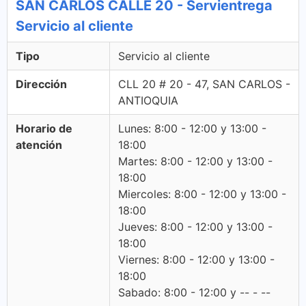
SAN CARLOS CALLE 20 - Servientrega
Servicio al cliente
Tipo
Servicio al cliente
Dirección
CLL 20 # 20 - 47, SAN CARLOS -
ANTIOQUIA
Horario de
Lunes: 8:00 - 12:00 y 13:00 -
atención
18:00
Martes: 8:00 - 12:00 y 13:00 -
18:00
Miercoles: 8:00 - 12:00 y 13:00 -
18:00
Jueves: 8:00 - 12:00 y 13:00 -
18:00
Viernes: 8:00 - 12:00 y 13:00 -
18:00
Sabado: 8:00 - 12:00 y -- - --