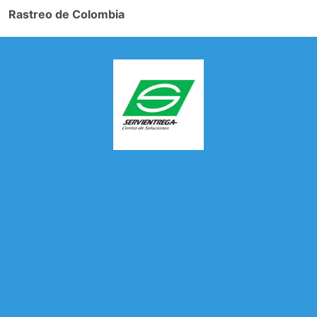
Rastreo de Colombia