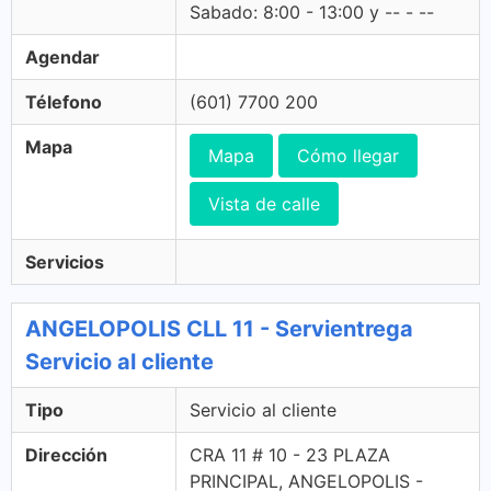
Sabado: 8:00 - 13:00 y -- - --
Agendar
Télefono
(601) 7700 200
Mapa
Mapa
Cómo llegar
Vista de calle
Servicios
ANGELOPOLIS CLL 11 - Servientrega
Servicio al cliente
Tipo
Servicio al cliente
Dirección
CRA 11 # 10 - 23 PLAZA
PRINCIPAL, ANGELOPOLIS -