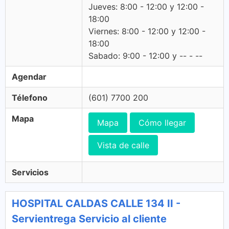
Jueves: 8:00 - 12:00 y 12:00 -
18:00
Viernes: 8:00 - 12:00 y 12:00 -
18:00
Sabado: 9:00 - 12:00 y -- - --
Agendar
Télefono
(601) 7700 200
Mapa
Mapa
Cómo llegar
Vista de calle
Servicios
HOSPITAL CALDAS CALLE 134 II -
Servientrega Servicio al cliente