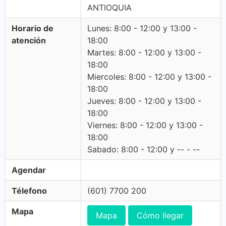
ANTIOQUIA
Horario de
Lunes: 8:00 - 12:00 y 13:00 -
atención
18:00
Martes: 8:00 - 12:00 y 13:00 -
18:00
Miercoles: 8:00 - 12:00 y 13:00 -
18:00
Jueves: 8:00 - 12:00 y 13:00 -
18:00
Viernes: 8:00 - 12:00 y 13:00 -
18:00
Sabado: 8:00 - 12:00 y -- - --
Agendar
Télefono
(601) 7700 200
Mapa
Mapa
Cómo llegar