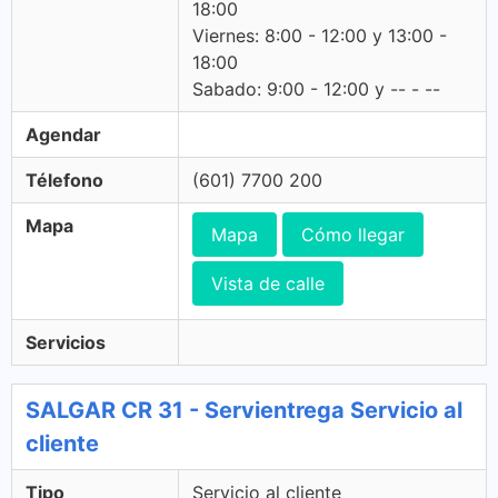
18:00
Viernes: 8:00 - 12:00 y 13:00 -
18:00
Sabado: 9:00 - 12:00 y -- - --
Agendar
Télefono
(601) 7700 200
Mapa
Mapa
Cómo llegar
Vista de calle
Servicios
SALGAR CR 31 - Servientrega Servicio al
cliente
Tipo
Servicio al cliente