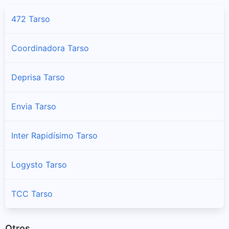
472 Tarso
Coordinadora Tarso
Deprisa Tarso
Envia Tarso
Inter Rapidísimo Tarso
Logysto Tarso
TCC Tarso
Otros