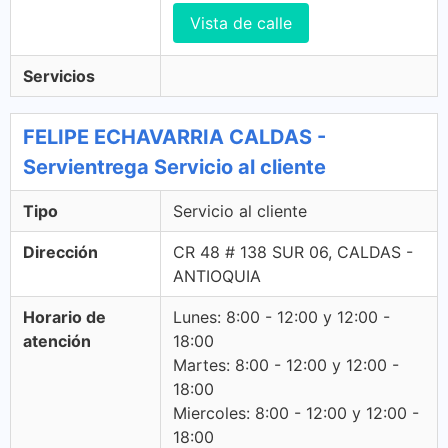
Vista de calle
Servicios
FELIPE ECHAVARRIA CALDAS -
Servientrega Servicio al cliente
Tipo
Servicio al cliente
Dirección
CR 48 # 138 SUR 06, CALDAS -
ANTIOQUIA
Horario de
Lunes: 8:00 - 12:00 y 12:00 -
atención
18:00
Martes: 8:00 - 12:00 y 12:00 -
18:00
Miercoles: 8:00 - 12:00 y 12:00 -
18:00