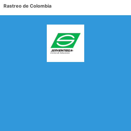
Rastreo de Colombia