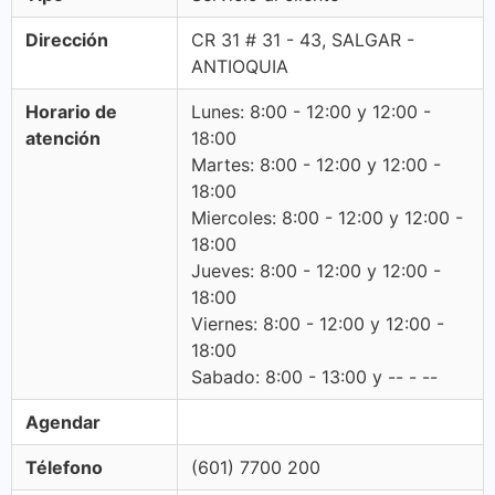
Dirección
CR 31 # 31 - 43, SALGAR -
ANTIOQUIA
Horario de
Lunes: 8:00 - 12:00 y 12:00 -
atención
18:00
Martes: 8:00 - 12:00 y 12:00 -
18:00
Miercoles: 8:00 - 12:00 y 12:00 -
18:00
Jueves: 8:00 - 12:00 y 12:00 -
18:00
Viernes: 8:00 - 12:00 y 12:00 -
18:00
Sabado: 8:00 - 13:00 y -- - --
Agendar
Télefono
(601) 7700 200