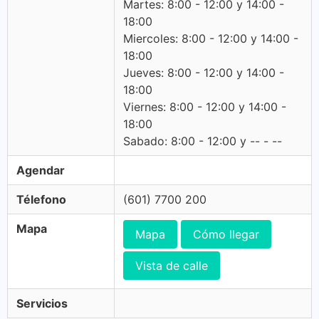
Martes: 8:00 - 12:00 y 14:00 -
18:00
Miercoles: 8:00 - 12:00 y 14:00 -
18:00
Jueves: 8:00 - 12:00 y 14:00 -
18:00
Viernes: 8:00 - 12:00 y 14:00 -
18:00
Sabado: 8:00 - 12:00 y -- - --
Agendar
Télefono
(601) 7700 200
Mapa
Mapa
Cómo llegar
Vista de calle
Servicios