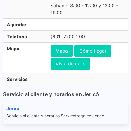
Sabado: 8:00 - 12:00 y 12:00 -
19:00
Agendar
Télefono
(601) 7700 200
Mapa
Mapa
Cómo llegar
Vista de calle
Servicios
Servicio al cliente y horarios en Jericó
Jerico
Servicio al cliente y horarios Servientrega en Jerico