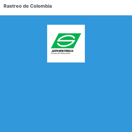
Rastreo de Colombia