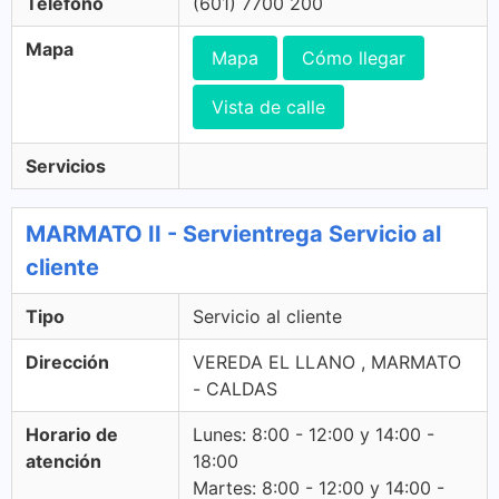
Télefono
(601) 7700 200
Mapa
Mapa
Cómo llegar
Vista de calle
Servicios
MARMATO II - Servientrega Servicio al
cliente
Tipo
Servicio al cliente
Dirección
VEREDA EL LLANO , MARMATO
- CALDAS
Horario de
Lunes: 8:00 - 12:00 y 14:00 -
atención
18:00
Martes: 8:00 - 12:00 y 14:00 -