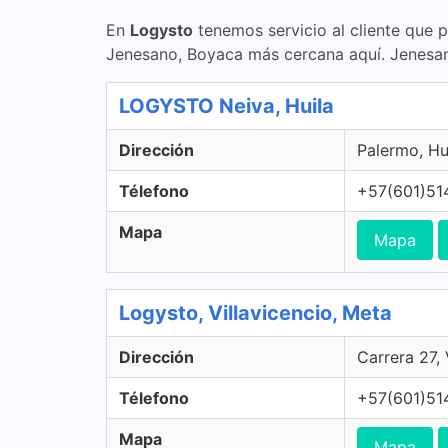
En
Logysto
tenemos servicio al cliente que 
Jenesano, Boyaca más cercana aquí. Jenesa
LOGYSTO Neiva, Huila
Dirección
Palermo, Hu
Télefono
+57(601)51
Mapa
Mapa
Logysto, Villavicencio, Meta
Dirección
Carrera 27,
Télefono
+57(601)51
Mapa
Mapa