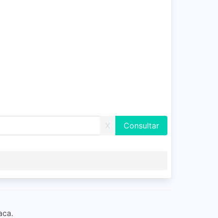
X
aca.