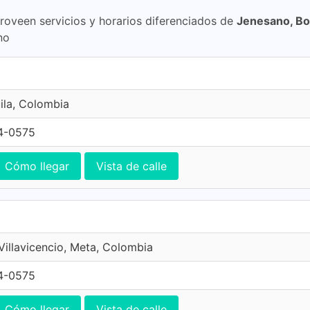
proveen servicios y horarios diferenciados de
Jenesano, B
no
ila, Colombia
4-0575
Cómo llegar
Vista de calle
 Villavicencio, Meta, Colombia
4-0575
Cómo llegar
Vista de calle