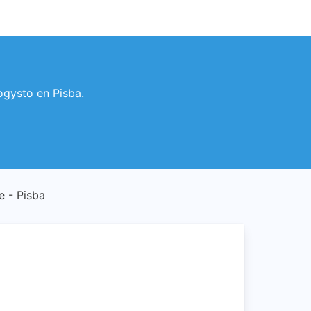
Logysto en Pisba.
te - Pisba