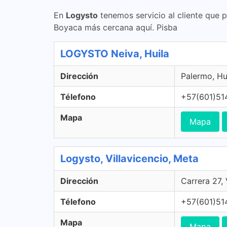
En
Logysto
tenemos servicio al cliente que 
Boyaca más cercana aquí. Pisba
LOGYSTO Neiva, Huila
Dirección
Palermo, Hu
Télefono
+57(601)51
Mapa
Mapa
Logysto, Villavicencio, Meta
Dirección
Carrera 27,
Télefono
+57(601)51
Mapa
Mapa