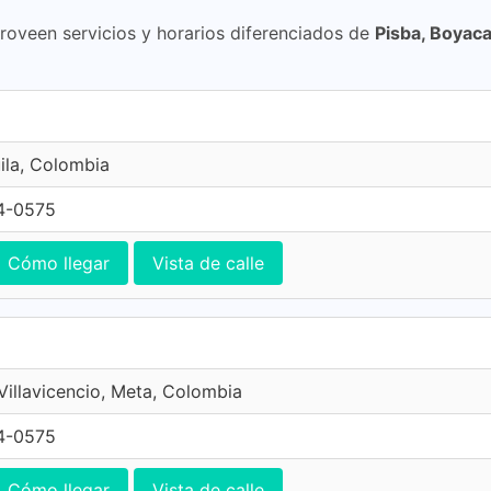
proveen servicios y horarios diferenciados de
Pisba, Boyac
ila, Colombia
4-0575
Cómo llegar
Vista de calle
 Villavicencio, Meta, Colombia
4-0575
Cómo llegar
Vista de calle