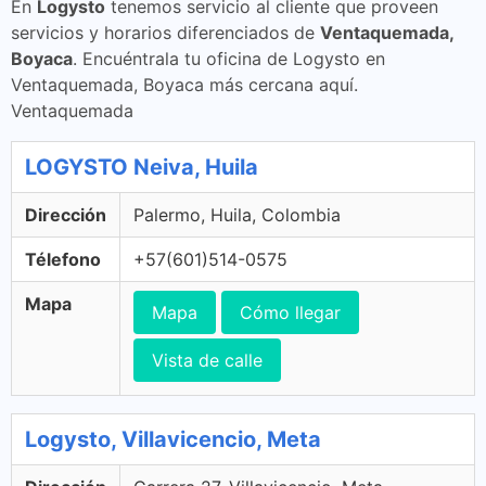
En
Logysto
tenemos servicio al cliente que proveen
servicios y horarios diferenciados de
Ventaquemada,
Boyaca
. Encuéntrala tu oficina de Logysto en
Ventaquemada, Boyaca más cercana aquí.
Ventaquemada
LOGYSTO Neiva, Huila
Dirección
Palermo, Huila, Colombia
Télefono
+57(601)514-0575
Mapa
Mapa
Cómo llegar
Vista de calle
Logysto, Villavicencio, Meta