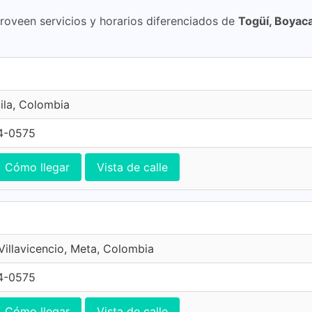
proveen servicios y horarios diferenciados de
Togüí, Boyac
ila, Colombia
4-0575
Cómo llegar
Vista de calle
 Villavicencio, Meta, Colombia
4-0575
Cómo llegar
Vista de calle