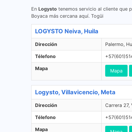
En
Logysto
tenemos servicio al cliente que 
Boyaca más cercana aquí. Togüi
LOGYSTO Neiva, Huila
Dirección
Palermo, Hu
Télefono
+57(601)51
Mapa
Mapa
Logysto, Villavicencio, Meta
Dirección
Carrera 27,
Télefono
+57(601)51
Mapa
Mapa