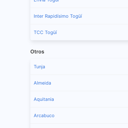
Inter Rapidísimo Togüí
TCC Togüí
Otros
Tunja
Almeida
Aquitania
Arcabuco