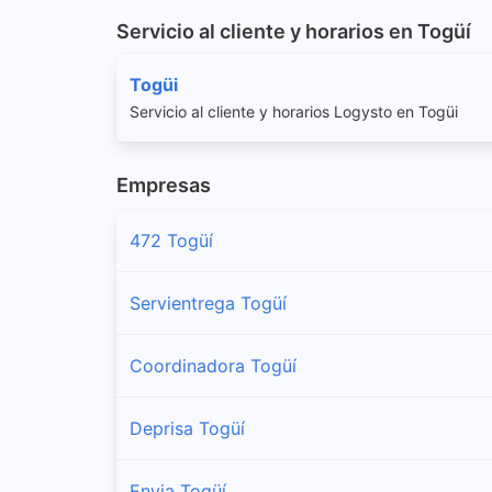
Servicio al cliente y horarios en Togüí
Togüi
Servicio al cliente y horarios Logysto en Togüi
Empresas
472 Togüí
Servientrega Togüí
Coordinadora Togüí
Deprisa Togüí
Envia Togüí