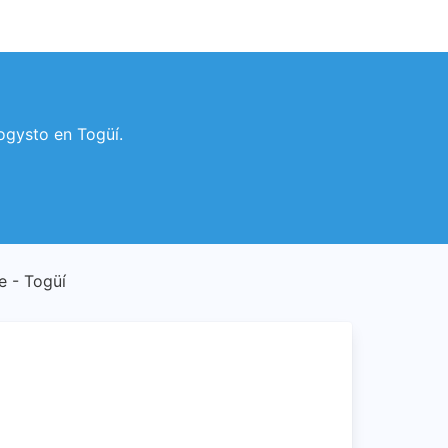
Logysto en Togüí.
te - Togüí