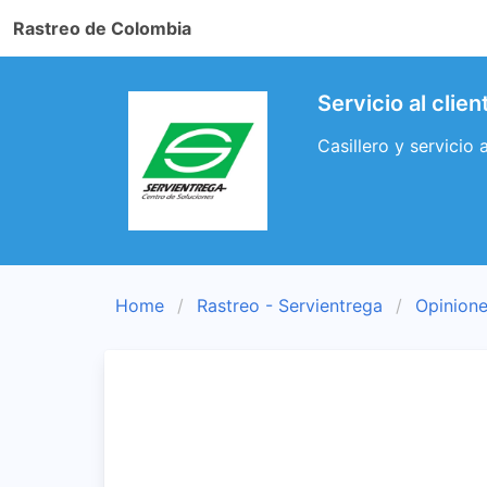
Rastreo de Colombia
Servicio al cli
Casillero y servicio
Home
Rastreo - Servientrega
Opinione