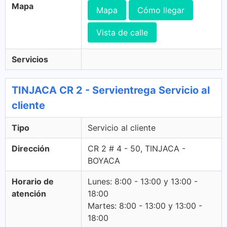
Mapa
Mapa
Cómo llegar
Vista de calle
Servicios
TINJACA CR 2 - Servientrega Servicio al
cliente
Tipo
Servicio al cliente
Dirección
CR 2 # 4 - 50, TINJACA -
BOYACA
Horario de
Lunes: 8:00 - 13:00 y 13:00 -
atención
18:00
Martes: 8:00 - 13:00 y 13:00 -
18:00