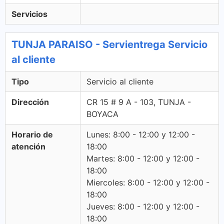
Servicios
TUNJA PARAISO - Servientrega Servicio
al cliente
Tipo
Servicio al cliente
Dirección
CR 15 # 9 A - 103, TUNJA -
BOYACA
Horario de
Lunes: 8:00 - 12:00 y 12:00 -
atención
18:00
Martes: 8:00 - 12:00 y 12:00 -
18:00
Miercoles: 8:00 - 12:00 y 12:00 -
18:00
Jueves: 8:00 - 12:00 y 12:00 -
18:00