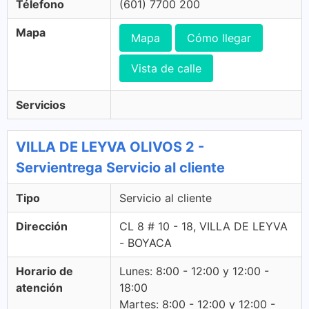
Télefono
(601) 7700 200
Mapa
Mapa
Cómo llegar
Vista de calle
Servicios
VILLA DE LEYVA OLIVOS 2 -
Servientrega Servicio al cliente
Tipo
Servicio al cliente
Dirección
CL 8 # 10 - 18, VILLA DE LEYVA
- BOYACA
Horario de
Lunes: 8:00 - 12:00 y 12:00 -
atención
18:00
Martes: 8:00 - 12:00 y 12:00 -