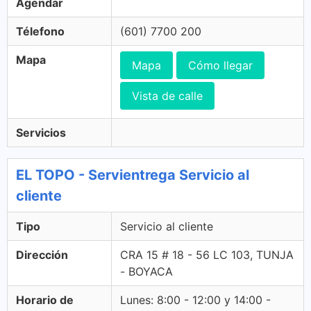
Agendar
Télefono
(601) 7700 200
Mapa
Mapa
Cómo llegar
Vista de calle
Servicios
EL TOPO - Servientrega Servicio al
cliente
Tipo
Servicio al cliente
Dirección
CRA 15 # 18 - 56 LC 103, TUNJA
- BOYACA
Horario de
Lunes: 8:00 - 12:00 y 14:00 -