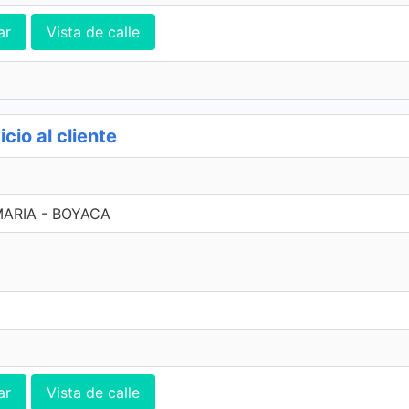
ar
Vista de calle
io al cliente
MARIA - BOYACA
ar
Vista de calle