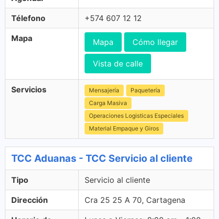
Télefono
+574 607 12 12
Mapa
Mapa
Cómo llegar
Vista de calle
Servicios
Mensajería
Paquetería
Carga Masiva
Operaciones Logisticas Especiales
Material Empaque y Giros
TCC Aduanas - TCC Servicio al cliente
Tipo
Servicio al cliente
Dirección
Cra 25 25 A 70, Cartagena