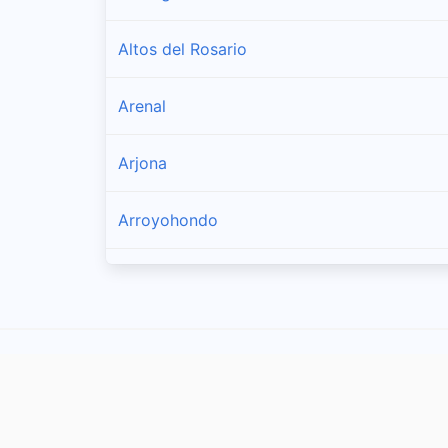
Altos del Rosario
Arenal
Arjona
Arroyohondo
Barranco de Loba
Calamar
Cantagallo