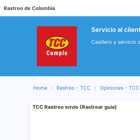
Rastreo de Colombia
Servicio al clie
Casillero y servicio 
Home
Rastreo - TCC
Opiniones - TCC
TCC Rastreo envio (Rastrear guia)