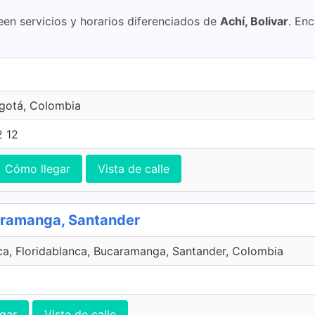
een servicios y horarios diferenciados de
Achí, Bolivar
. Enc
ogotá, Colombia
2 12
Cómo llegar
Vista de calle
caramanga, Santander
ca, Floridablanca, Bucaramanga, Santander, Colombia
gar
Vista de calle