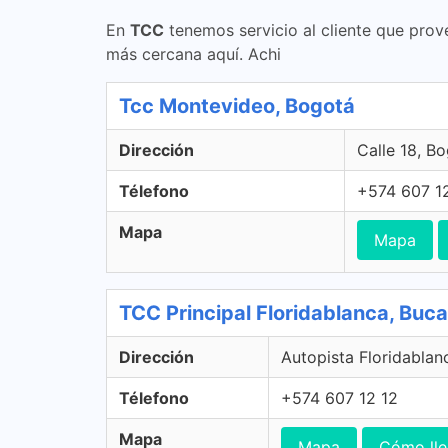
En
TCC
tenemos servicio al cliente que prov
más cercana aquí. Achi
Tcc Montevideo, Bogotá
Dirección
Calle 18, B
Télefono
+574 607 1
Mapa
Mapa
TCC Principal Floridablanca, Bu
Dirección
Autopista Floridablan
Télefono
+574 607 12 12
Mapa
Mapa
Cómo lle