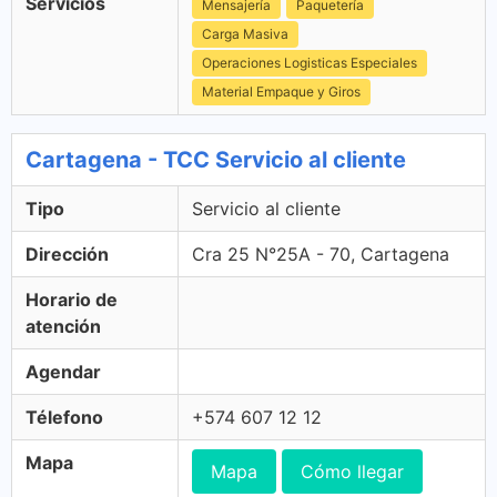
Servicios
Mensajería
Paquetería
Carga Masiva
Operaciones Logisticas Especiales
Material Empaque y Giros
Cartagena - TCC Servicio al cliente
Tipo
Servicio al cliente
Dirección
Cra 25 N°25A - 70, Cartagena
Horario de
atención
Agendar
Télefono
+574 607 12 12
Mapa
Mapa
Cómo llegar