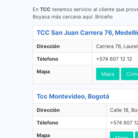
En
TCC
tenemos servicio al cliente que prov
Boyaca más cercana aquí. Briceño
TCC San Juan Carrera 76, Medellí
Dirección
Carrera 76, Laure
Télefono
+574 607 12 12
Mapa
Mapa
Cómo
Tcc Montevideo, Bogotá
Dirección
Calle 18, B
Télefono
+574 607 1
Mapa
Mapa