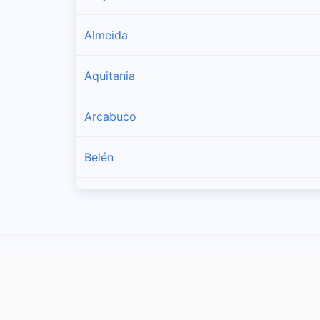
Almeida
Aquitania
Arcabuco
Belén
Berbeo
Betéitiva
Boavita