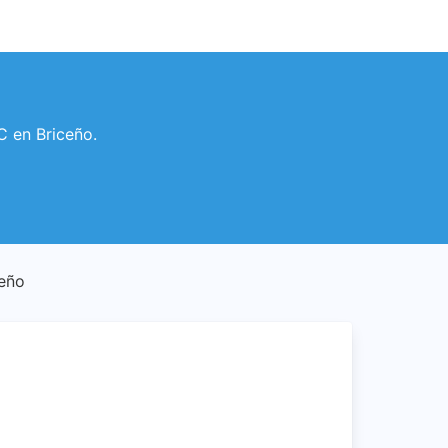
CC en Briceño.
ceño