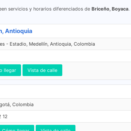
een servicios y horarios diferenciados de
Briceño, Boyaca
.
n, Antioquia
les - Estadio, Medellín, Antioquia, Colombia
 llegar
Vista de calle
ogotá, Colombia
2 12
Cómo llegar
Vista de calle