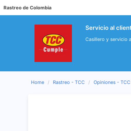
Rastreo de Colombia
Servicio al clie
Casillero y servicio
Home
Rastreo - TCC
Opiniones - TCC