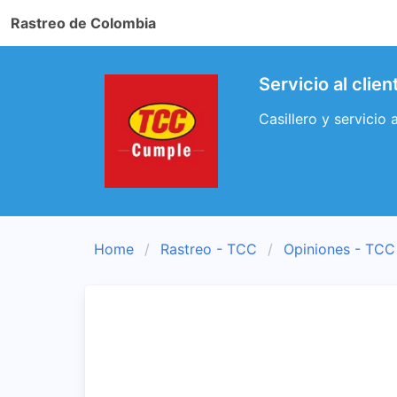
Rastreo de Colombia
Servicio al cli
Casillero y servicio
Home
Rastreo - TCC
Opiniones - TCC