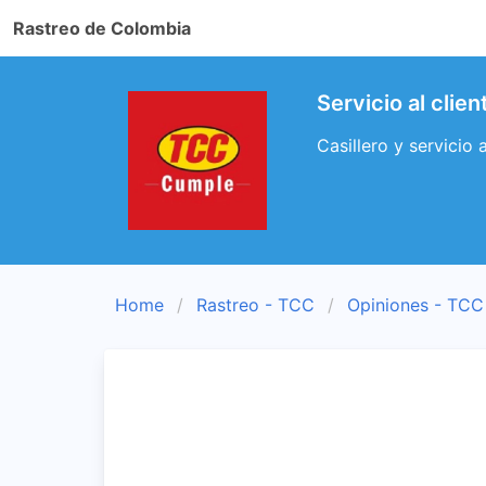
Rastreo de Colombia
Servicio al clie
Casillero y servicio
Home
Rastreo - TCC
Opiniones - TCC