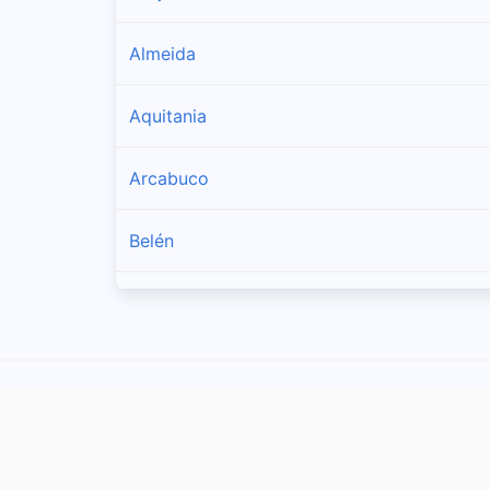
Almeida
Aquitania
Arcabuco
Belén
Berbeo
Betéitiva
Boavita