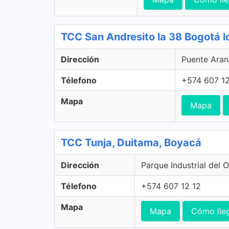
TCC San Andresito la 38 Bogotá l
Dirección
Puente Aran
Télefono
+574 607 12
Mapa
Mapa
TCC Tunja, Duitama, Boyacá
Dirección
Parque Industrial del 
Télefono
+574 607 12 12
Mapa
Mapa
Cómo lle