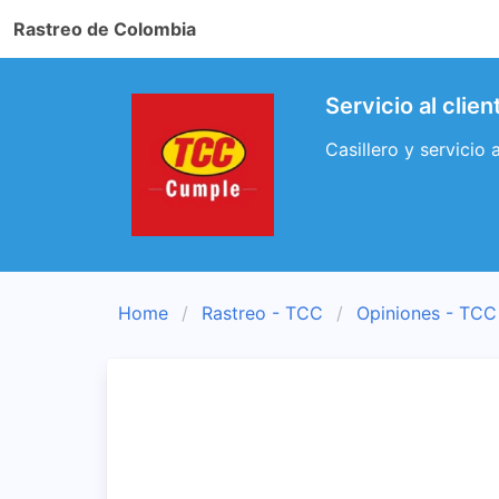
Rastreo de Colombia
Servicio al clie
Casillero y servicio
Home
Rastreo - TCC
Opiniones - TCC