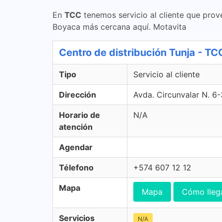
En
TCC
tenemos servicio al cliente que prov
Boyaca más cercana aquí. Motavita
Centro de distribución Tunja - TCC
Tipo
Servicio al cliente
Dirección
Avda. Circunvalar N. 6-
Horario de
N/A
atención
Agendar
Télefono
+574 607 12 12
Mapa
Mapa
Cómo lleg
Servicios
N/A