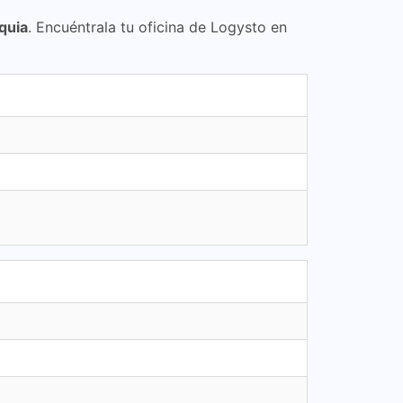
oquia
. Encuéntrala tu oficina de Logysto en