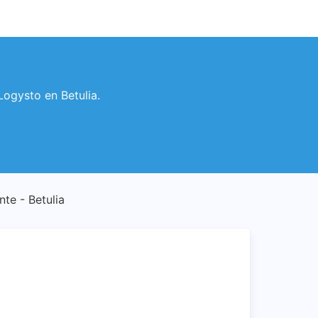
 Logysto en Betulia.
ente - Betulia