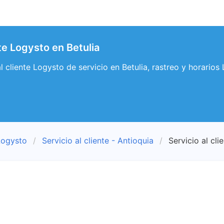
nte Logysto en Betulia
al cliente Logysto de servicio en Betulia, rastreo y horarios
Logysto
Servicio al cliente - Antioquia
Servicio al cli