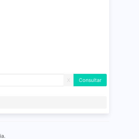
X
ia.