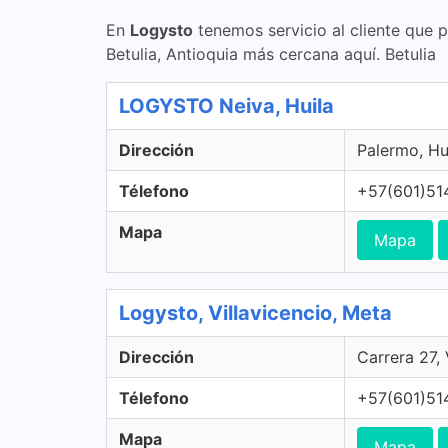
En
Logysto
tenemos servicio al cliente que 
Betulia, Antioquia más cercana aquí. Betulia
LOGYSTO Neiva, Huila
Dirección
Palermo, Hu
Télefono
+57(601)51
Mapa
Mapa
Logysto, Villavicencio, Meta
Dirección
Carrera 27,
Télefono
+57(601)51
Mapa
Mapa