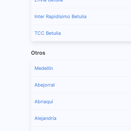
Inter Rapidísimo Betulia
TCC Betulia
Otros
Medellín
Abejorral
Abriaquí
Alejandría