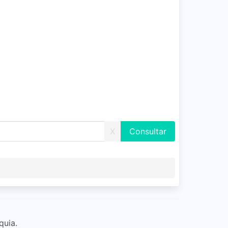
X
quia.