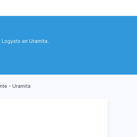
os Logysto en Uramita.
ente - Uramita