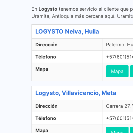
En
Logysto
tenemos servicio al cliente que 
Uramita, Antioquia más cercana aquí. Uramit
LOGYSTO Neiva, Huila
Dirección
Palermo, Hu
Télefono
+57(601)51
Mapa
Mapa
Logysto, Villavicencio, Meta
Dirección
Carrera 27,
Télefono
+57(601)51
Mapa
Mapa