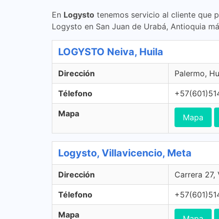
En
Logysto
tenemos servicio al cliente que 
Logysto en San Juan de Urabá, Antioquia má
LOGYSTO Neiva, Huila
Dirección
Palermo, Hu
Télefono
+57(601)51
Mapa
Mapa
Logysto, Villavicencio, Meta
Dirección
Carrera 27,
Télefono
+57(601)51
Mapa
Mapa