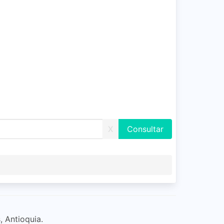
X
, Antioquia.