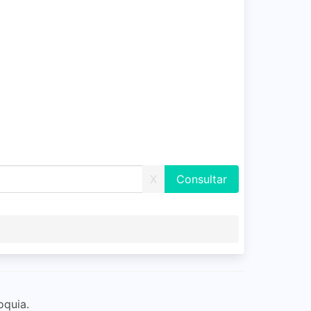
X
oquia.