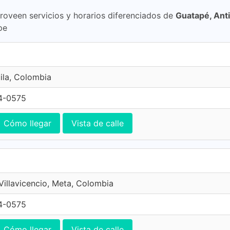
proveen servicios y horarios diferenciados de
Guatapé, Ant
pe
ila, Colombia
4-0575
Cómo llegar
Vista de calle
 Villavicencio, Meta, Colombia
4-0575
Cómo llegar
Vista de calle